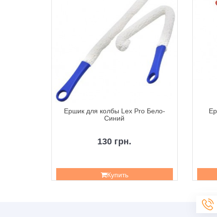
er Rock
Ершик для колбы Lex Pro Бело-
Ер
Синий
130 грн.
Купить