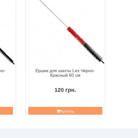
но-
Ершик для шахты Lex Черно-
Ершик дл
Красный 60 см
120 грн.
Купить