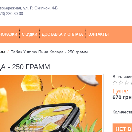
обережная, ул. Р. Окипной, 4-Б
73) 230-30-00
НОРАЗКИ
СКИДКИ
ДОСТАВКА И ОПЛАТА
КОНТАКТЫ
амм
Табак Yummy Пина Колада - 250 грамм
 - 250 ГРАММ
В наличи
Цена:
670 грн
Количест
НЕТ 