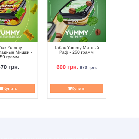
бак Yummy
Табак Yummy Мятный
Табак Yu
адные Мишки -
Раф - 250 грамм
- 
50 грамм
670 грн.
600 грн.
6
670 грн.
Купить
Купить