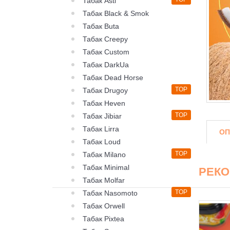
Табак Asti
Табак Black & Smok
Табак Buta
Табак Creepy
Табак Custom
Табак DarkUa
Табак Dead Horse
TOP
Табак Drugoy
Табак Heven
TOP
Табак Jibiar
Табак Lirra
ОП
Табак Loud
TOP
Табак Milano
Табак Minimal
РЕК
Табак Molfar
TOP
Табак Nasomoto
Табак Orwell
Табак Pixtea