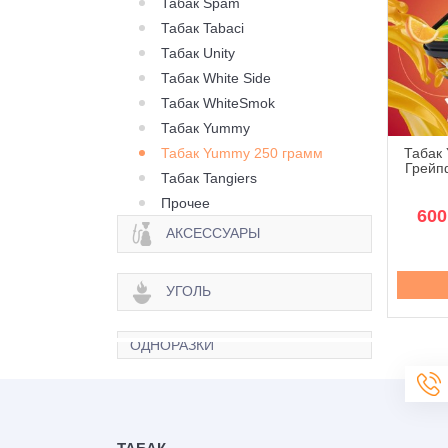
Табак Spam
Табак Tabaci
Табак Unity
Табак White Side
Табак WhiteSmok
Табак Yummy
Табак Yummy 250 грамм
бак Yummy Лайм
Табак Yummy Лесные
Табак
ника - 250 грамм
Ягоды - 250 грамм
Грейп
Табак Tangiers
Прочее
670 грн.
670 грн.
600
АКСЕССУАРЫ
Купить
Купить
УГОЛЬ
ОДНОРАЗКИ