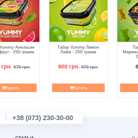
 Yummy Апельсин
Табак Yummy Лимон
Та
фрут - 250 грамм
Лайм - 250 грамм
Мармел
2
 грн.
600 грн.
670 грн.
670 грн.
Купить
Купить
+38 (073) 230-30-00