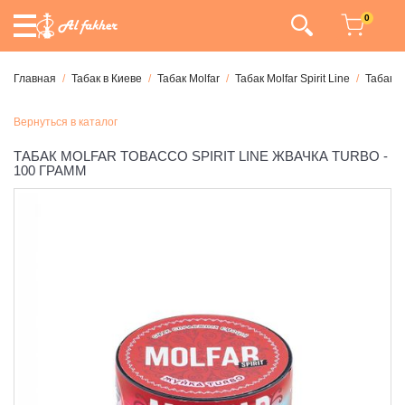
0
Главная
Табак в Киеве
Табак Molfar
Табак Molfar Spirit Line
Табак M
Вернуться в каталог
ТАБАК MOLFAR TOBACCO SPIRIT LINE ЖВАЧКА TURBO -
100 ГРАММ