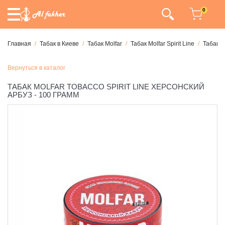
0
Главная
Табак в Киеве
Табак Molfar
Табак Molfar Spirit Line
Табак M
Вернуться в каталог
ТАБАК MOLFAR TOBACCO SPIRIT LINE ХЕРСОНСКИЙ
АРБУЗ - 100 ГРАММ