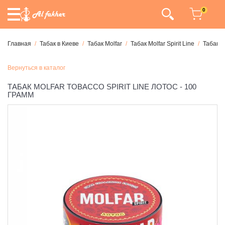
0
Главная
Табак в Киеве
Табак Molfar
Табак Molfar Spirit Line
Табак M
Вернуться в каталог
ТАБАК MOLFAR TOBACCO SPIRIT LINE ЛОТОС - 100
ГРАММ