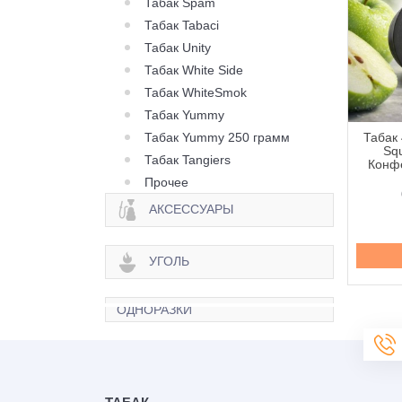
Табак Spam
Табак Tabaci
Табак Unity
Табак White Side
Табак WhiteSmok
Табак Yummy
Табак Yummy 250 грамм
 420 Classic Frost
Табак 420 Classic Frost
Табак 
Berry Citrus (Ягода
Line Berry Zen (Ягода
Squ
Табак Tangiers
рус) - 250 грамм
Зен) - 100 грамм
Конфе
Прочее
645 грн.
335 грн.
АКСЕССУАРЫ
Купить
Купить
УГОЛЬ
ОДНОРАЗКИ