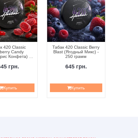
к 420 Classic
Табак 420 Classic Berry
Табак 42
berry Candy
Blast (Ягодный Микс) -
Curr
рис Конфета) -
250 грамм
Смородин
50 грамм
645 грн.
645 грн.
6
Купить
Купить