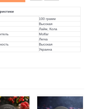
ристики
100 грамм
Высокая
Лайм, Кола
итель
Molfar
Легка
кость
Высокая
Украина