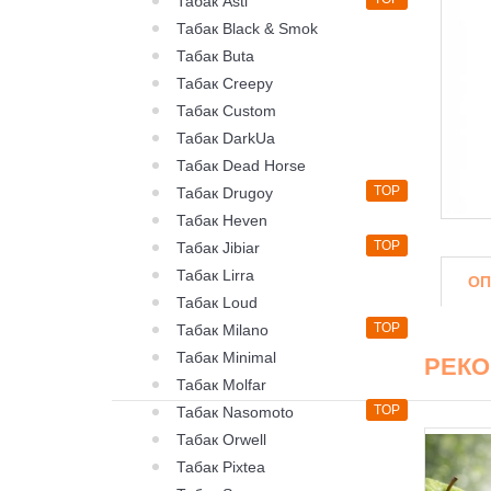
Табак Asti
Табак Black & Smok
Табак Buta
Табак Creepy
Табак Custom
Табак DarkUa
Табак Dead Horse
TOP
Табак Drugoy
Табак Heven
TOP
Табак Jibiar
Табак Lirra
ОП
Табак Loud
TOP
Табак Milano
Табак Minimal
РЕК
Табак Molfar
TOP
Табак Nasomoto
Табак Orwell
Табак Pixtea