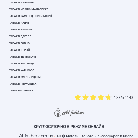
ТАБАК В ЖИТОМИРЕ
ТАБАК В ИВАНО-ФРАНКОВСКЕ
ТАБАК В КАМЕНЕЦ-ПОДОЛЬСКИЙ
ТАБАК В ЛУЦКЕ
ТАБАК В МУКАЧЕВО
ТАБАК В ОДЕССЕ
ТАБАК В РОВНО
ТАБАК В СТРЫЙ
ТАБАК В ТЕРНОПОЛЕ
ТАБАК В УЖГОРОДЕ
ТАБАК В ХАРЬКОВЕ
ТАБАК В ХМЕЛЬНИЦКОМ
ТАБАК В ЧЕРНОВЦАХ
ТАБАК ВО ЛЬВОВЕ
4.88
/5
1148
КРУГЛОСУТОЧНО В РЕЖИМЕ ОНЛАЙН
Al-fakher.com.ua
№ ➊ Магазин табака и аксессуаров в Киеве