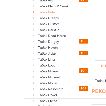
Табак Asti
Табак Black & Smok
Табак Buta
Табак Creepy
Табак Custom
Табак DarkUa
Табак Dead Horse
TOP
Табак Drugoy
Табак Heven
TOP
Табак Jibiar
Табак Lirra
Табак Loud
ОП
TOP
Табак Milano
Табак Minimal
Табак 
Табак Molfar
TOP
Табак Nasomoto
РЕК
Табак Orwell
Табак Pixtea