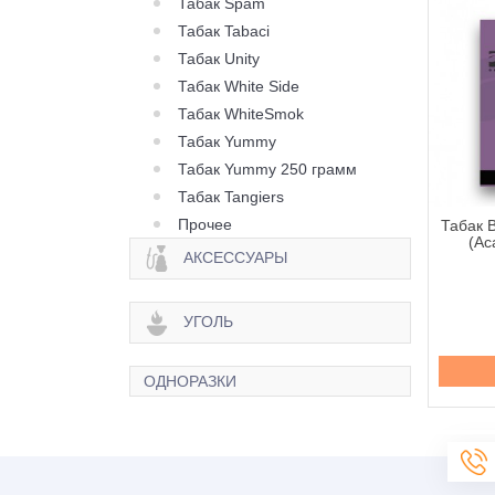
Табак Spam
Табак Tabaci
Табак Unity
Табак White Side
Табак WhiteSmok
Табак Yummy
Табак Yummy 250 грамм
Табак Tangiers
Прочее
ак Buta Gold Line
Табак Buta Gold Line
Табак B
le Gum (Сладкая
Carabao Mango (Манго) -
(Ас
АКСЕССУАРЫ
чка) - 50 грамм
50 грамм
85 грн.
85 грн.
УГОЛЬ
Купить
Купить
ОДНОРАЗКИ