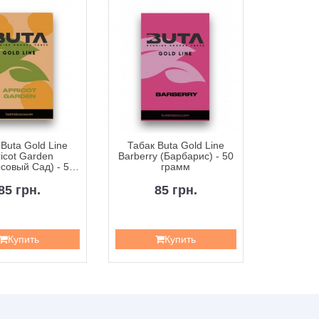
Buta Gold Line
Табак Buta Gold Line
Табак Buta
icot Garden
Barberry (Барбарис) - 50
(Базили
совый Сад) - 50
грамм
грамм
85 грн.
85 грн.
8
Купить
Купить