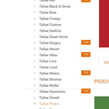
Табак Asti
Табак Black & Smok
Табак Buta
Табак Creepy
Табак Custom
Табак DarkUa
Табак Dead Horse
TOP
Табак Drugoy
Табак Heven
TOP
Табак Jibiar
Табак Lirra
ОП
Табак Loud
TOP
Табак Milano
Табак Minimal
РЕК
Табак Molfar
TOP
Табак Nasomoto
Табак Orwell
Табак Pixtea