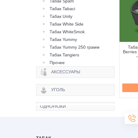
Табак Spam
Табак Tabaci
Табак Unity
Табак White Side
Табак WhiteSmok
Табак Yummy
Табак Yummy 250 грамм
 Pixtea Sweet Burst
Табак Pixtea Tropical
Табак
 Бёрст) - 100 грамм
Splash (Тропикал Сплэш)
Berries
Табак Tangiers
- 100 грамм
Прочее
245 грн.
245 грн.
АКСЕССУАРЫ
Купить
Купить
УГОЛЬ
ОДНОРАЗКИ