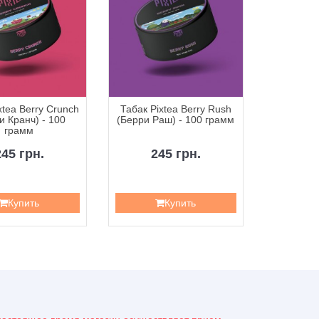
xtea Berry Crunch
Табак Pixtea Berry Rush
Табак 
и Кранч) - 100
(Берри Раш) - 100 грамм
Busters (
грамм
- 
245 грн.
245 грн.
2
Купить
Купить