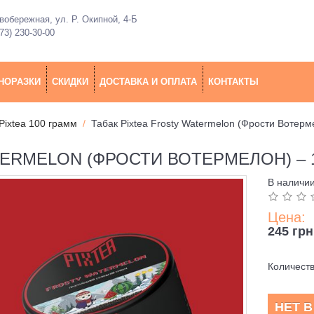
обережная, ул. Р. Окипной, 4-Б
73) 230-30-00
НОРАЗКИ
СКИДКИ
ДОСТАВКА И ОПЛАТА
КОНТАКТЫ
Pixtea 100 грамм
Табак Pixtea Frosty Watermelon (Фрости Вотерм
TERMELON (ФРОСТИ ВОТЕРМЕЛОН) – 
В наличи
Цена:
245 грн
Количест
НЕТ 