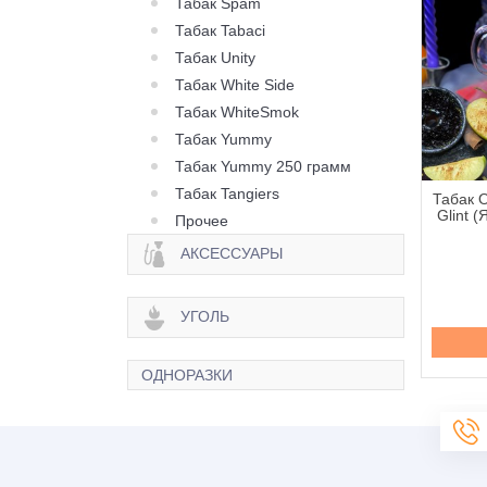
Табак Spam
Табак Tabaci
Табак Unity
Табак White Side
Табак WhiteSmok
Табак Yummy
Табак Yummy 250 грамм
Табак Tangiers
ак Orwell Strong
Табак Orwell Strong
Табак O
r Bread (Имбирное
Grape Chups (Виноград
Glint (
Прочее
енье) - 50 грамм
Чупс) - 50 грамм
АКСЕССУАРЫ
160 грн.
160 грн.
УГОЛЬ
Купить
Купить
ОДНОРАЗКИ