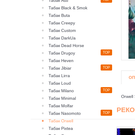
Табак Asti
Табак Black & Smok
Табак Buta
Табак Creepy
Табак Custom
Табак DarkUa
Табак Dead Horse
TOP
Табак Drugoy
Табак Heven
TOP
Табак Jibiar
Табак Lirra
ОП
Табак Loud
TOP
Табак Milano
Orwell
Табак Minimal
Табак Molfar
РЕК
TOP
Табак Nasomoto
Табак Orwell
Табак Pixtea