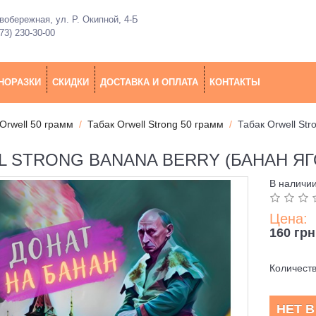
обережная, ул. Р. Окипной, 4-Б
73) 230-30-00
НОРАЗКИ
СКИДКИ
ДОСТАВКА И ОПЛАТА
КОНТАКТЫ
Orwell 50 грамм
Табак Orwell Strong 50 грамм
Табак Orwell Str
L STRONG BANANA BERRY (БАНАН ЯГ
В наличи
Цена:
160 грн
Количест
НЕТ 