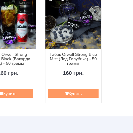
 Orwell Strong
Табак Orwell Strong Blue
Табак Orw
 Black (Бакарди
Mist (Лед Голубика) - 50
Sun (Мул
) - 50 грамм
грамм
160 грн.
160 грн.
1
Купить
Купить