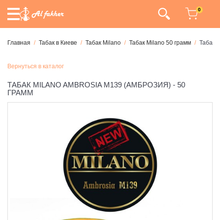
0
Главная
Табак в Киеве
Табак Milano
Табак Milano 50 грамм
Табак 
Вернуться в каталог
ТАБАК MILANO AMBROSIA М139 (АМБРОЗИЯ) - 50
ГРАММ