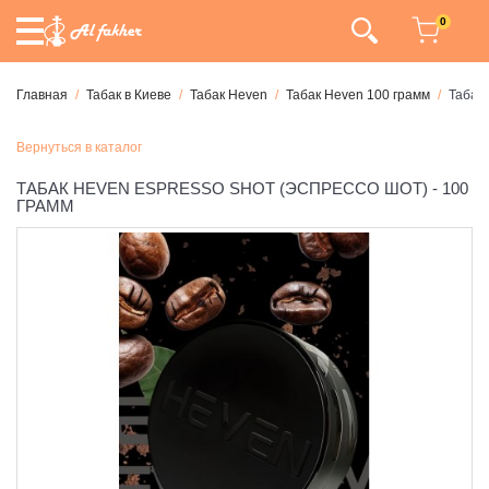
0
Главная
Табак в Киеве
Табак Heven
Табак Heven 100 грамм
Табак 
Вернуться в каталог
ТАБАК HEVEN ESPRESSO SHOT (ЭСПРЕССО ШОТ) - 100
ГРАММ