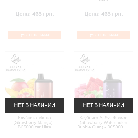
Цена: 465 грн.
Цена: 465 грн.
Нет в наличии
Нет в наличии
НЕТ В НАЛИЧИИ
НЕТ В НАЛИЧИИ
Клубника Манго
Клубника Арбуз Жвачка
(Strawberry Mango) -
(Strawberry Watermelon
BC5000 тяг Ultra
Bubble Gum) - BC5000 тяг
Ultra