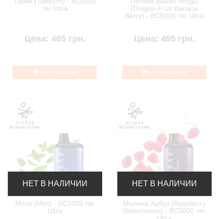
Табак (Tobacco) - BC5000
Питайя Банан Ягоды
тяг Ultra
(Dragon Fruit Banana
Berry) - BC5000 тяг Ultra
Цена: 465 грн.
Цена: 465 грн.
Нет в наличии
Нет в наличии
НЕТ В НАЛИЧИИ
НЕТ В НАЛИЧИИ
Мята (Mint) - BC5000 тяг
Малина Арбуз (Raspberry
Ultra
Watermelon) - BC5000 тяг
Ultra