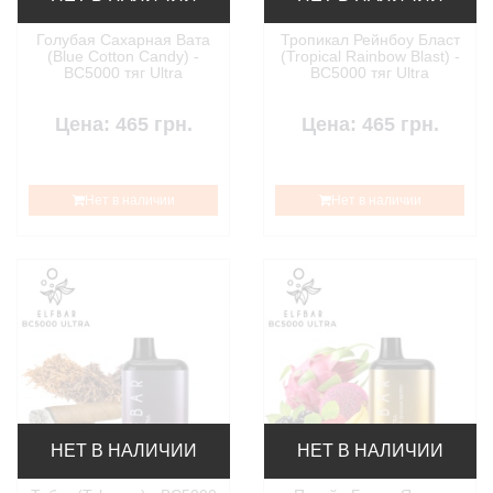
Голубая Сахарная Вата
Тропикал Рейнбоу Бласт
(Blue Cotton Candy) -
(Tropical Rainbow Blast) -
BC5000 тяг Ultra
BC5000 тяг Ultra
Цена: 465 грн.
Цена: 465 грн.
Нет в наличии
Нет в наличии
НЕТ В НАЛИЧИИ
НЕТ В НАЛИЧИИ