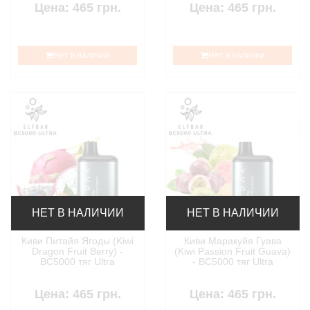
Цена: 465 грн.
Цена: 465 грн.
Нет в наличии
Нет в наличии
НЕТ В НАЛИЧИИ
НЕТ В НАЛИЧИИ
Киви Питайя Ягоды (Kiwi
Киви Маракуйя Гуава
Dragon Fruit Berry) -
(Kiwi Passion Fruit Guava)
BC5000 тяг Ultra
- BC5000 тяг Ultra
Цена: 465 грн.
Цена: 465 грн.