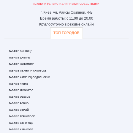
исключительно наличными средствами.
г. Киев, ул. Раисы Окипной, 4-Б
Время работы: с 11.00 до 20.00
Круглосуточно в режиме онлайн
ТОП ГОРОДОВ
ТАБАК В ВИННИЦЕ
ТАБАК В ДНЕПРЕ
ТАБАК В ЖИТОМИРЕ
ТАБАК В ИВАНО-ФРАНКОВСКЕ
ТАБАК В КАМЕНЕЦ-ПОДОЛЬСКИЙ
ТАБАК В ЛУЦКЕ
ТАБАК В МУКАЧЕВО
ТАБАК В ОДЕССЕ
ТАБАК В РОВНО
ТАБАК В СТРЫЙ
ТАБАК В ТЕРНОПОЛЕ
ТАБАК В УЖГОРОДЕ
ТАБАК В ХАРЬКОВЕ