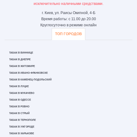
исключительно наличными средствами.
г. Киев, ул. Раисы Окипной, 4-Б
Время работы: с 11.00 до 20.00
Круглосуточно в режиме онлайн
ТОП ГОРОДОВ
ТАБАК В ВИННИЦЕ
ТАБАК В ДНЕПРЕ
ТАБАК В ЖИТОМИРЕ
ТАБАК В ИВАНО-ФРАНКОВСКЕ
ТАБАК В КАМЕНЕЦ-ПОДОЛЬСКИЙ
ТАБАК В ЛУЦКЕ
ТАБАК В МУКАЧЕВО
ТАБАК В ОДЕССЕ
ТАБАК В РОВНО
ТАБАК В СТРЫЙ
ТАБАК В ТЕРНОПОЛЕ
ТАБАК В УЖГОРОДЕ
ТАБАК В ХАРЬКОВЕ