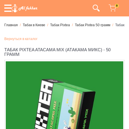
0
Главная
Табак в Киеве
Табак Pixtea
Табак Pixtea 50 грамм
Табак Pi
Вернуться в каталог
ТАБАК PIXTEA ATACAMA MIX (АТАКАМА МИКС) - 50
ГРАММ