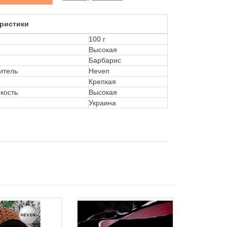
ристики
100 г
Высокая
Барбарис
итель
Heven
Крепкая
кость
Высокая
Украина