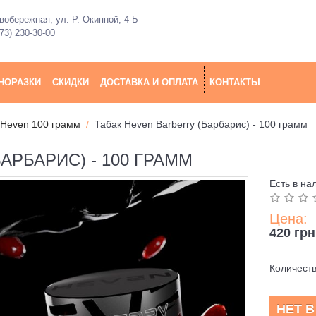
обережная, ул. Р. Окипной, 4-Б
73) 230-30-00
НОРАЗКИ
СКИДКИ
ДОСТАВКА И ОПЛАТА
КОНТАКТЫ
 Heven 100 грамм
Табак Heven Barberry (Барбарис) - 100 грамм
АРБАРИС) - 100 ГРАММ
Есть в на
Цена:
420 грн
Количест
НЕТ 