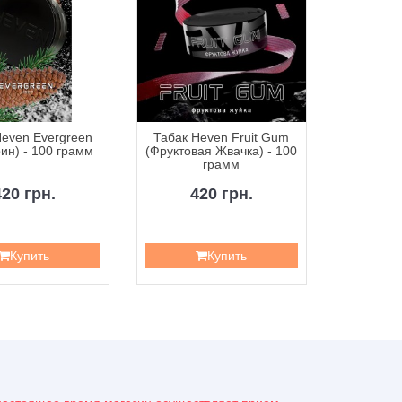
Heven Evergreen
Табак Heven Fruit Gum
Табак
ин) - 100 грамм
(Фруктовая Жвачка) - 100
Orange 
грамм
10
420 грн.
420 грн.
4
Купить
Купить