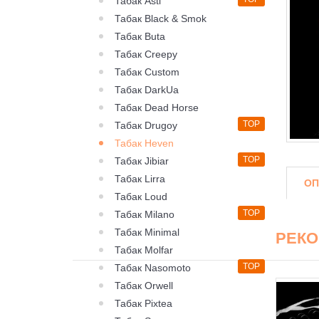
Табак Asti
Табак Black & Smok
Табак Buta
Табак Creepy
Табак Custom
Табак DarkUa
Табак Dead Horse
TOP
Табак Drugoy
Табак Heven
TOP
Табак Jibiar
Табак Lirra
ОП
Табак Loud
TOP
Табак Milano
Табак Minimal
РЕК
Табак Molfar
TOP
Табак Nasomoto
Табак Orwell
Табак Pixtea