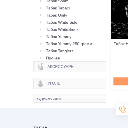
Табак Spam
Табак Tabaci
Табак Unity
Табак White Side
Табак WhiteSmok
Табак Yummy
Табак Yummy 250 грамм
ак Heven Granate
Табак Heven Jelly Cola
Табак H
анат) - 100 грамм
(Желейная Кола) - 100
Табак Tangiers
грамм
Прочее
420 грн.
420 грн.
АКСЕССУАРЫ
Купить
Купить
УГОЛЬ
ОДНОРАЗКИ