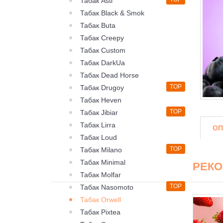
Табак Asti
Табак Black & Smok
Табак Buta
Табак Creepy
Табак Custom
Табак DarkUa
Табак Dead Horse
TOP
Табак Drugoy
Табак Heven
TOP
Табак Jibiar
Табак Lirra
ОП
Табак Loud
TOP
Табак Milano
Табак Minimal
РЕК
Табак Molfar
TOP
Табак Nasomoto
Табак Orwell
Табак Pixtea