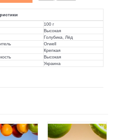
ристики
100 г
Высокая
Голубика, Лёд
итель
Orwell
Крепкая
кость
Высокая
Украина