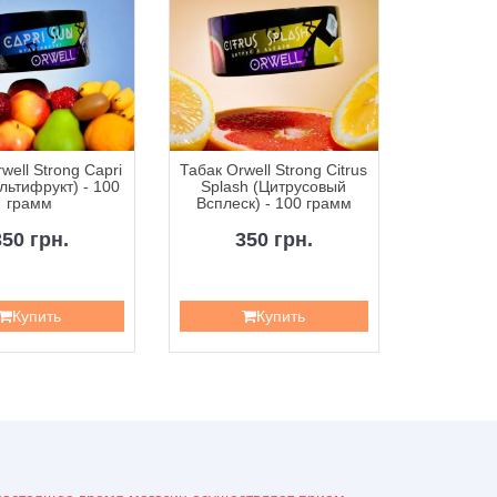
well Strong Capri
Табак Orwell Strong Citrus
Табак Orw
льтифрукт) - 100
Splash (Цитрусовый
Energy (Э
грамм
Всплеск) - 100 грамм
350 грн.
350 грн.
3
Купить
Купить