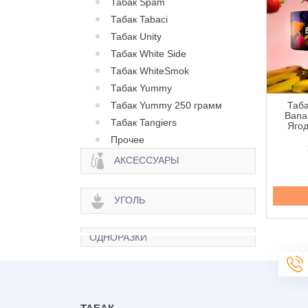
Табак Spam
Табак Tabaci
Табак Unity
Табак White Side
Табак WhiteSmok
Табак Yummy
Табак Yummy 250 грамм
 Orwell Strong Mix
Табак Orwell Strong
Таба
y (Черника Клюква
Mystery Tropic (Мистери
Bana
Табак Tangiers
ника) - 100 грамм
Тропик) - 100 грамм
Ягод
Прочее
350 грн.
350 грн.
АКСЕССУАРЫ
Купить
Купить
УГОЛЬ
ОДНОРАЗКИ