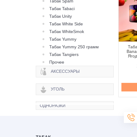
Табак Spam
Табак Tabaci
Табак Unity
Табак White Side
Табак WhiteSmok
Табак Yummy
Табак Yummy 250 грамм
 Orwell Strong Mint
Табак Orwell Strong Mix
Таба
та) - 100 грамм
Berry (Черника Клюква
Bana
Табак Tangiers
Клубника) - 100 грамм
Ягод
Прочее
350 грн.
350 грн.
АКСЕССУАРЫ
Купить
Купить
УГОЛЬ
ОДНОРАЗКИ