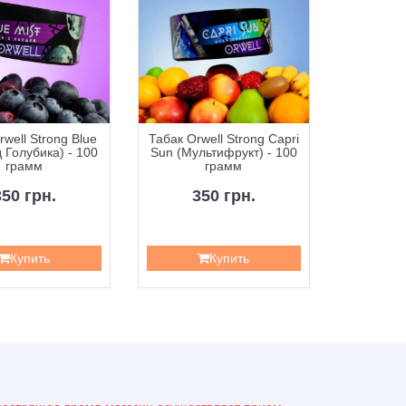
well Strong Blue
Табак Orwell Strong Capri
Табак Orwe
 Голубика) - 100
Sun (Мультифрукт) - 100
Splash
грамм
грамм
Всплеск
350 грн.
350 грн.
3
Купить
Купить