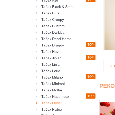
Табак Asti
Табак Black & Smok
Табак Buta
Табак Creepy
Табак Custom
Табак DarkUa
Табак Dead Horse
TOP
Табак Drugoy
Табак Heven
TOP
Табак Jibiar
Табак Lirra
ОП
Табак Loud
TOP
Табак Milano
Табак Minimal
РЕК
Табак Molfar
TOP
Табак Nasomoto
Табак Orwell
Табак Pixtea