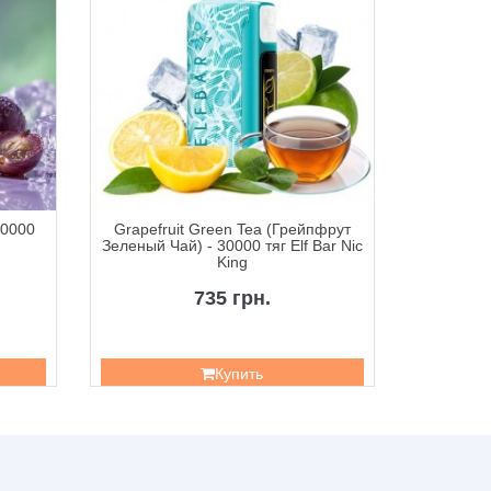
30000
Grapefruit Green Tea (Грейпфрут
Icy Blu
Зеленый Чай) - 30000 тяг Elf Bar Nic
Роза) - 
King
735 грн.
Купить