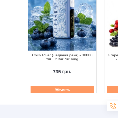
Кислая
Chilly River (Ледяная река) - 30000
Grape
тяг Sour
тяг Elf Bar Nic King
-
735 грн.
Купить