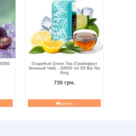
30000
Grapefruit Green Tea (Грейпфрут
Icy Blu
Зеленый Чай) - 30000 тяг Elf Bar Nic
Роза) - 
King
735 грн.
Купить