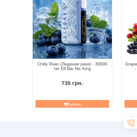
Кислая
Chilly River (Ледяная река) - 30000
Grape
тяг Sour
тяг Elf Bar Nic King
-
735 грн.
Купить