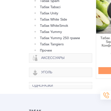
Табак Spam
Табак Tabaci
Табак Unity
Табак White Side
Табак WhiteSmok
Табак Yummy
Табак Yummy 250 грамм
 420 Classic Frost
Табак 420 Classic Frost
Табак 
Berry Citrus (Ягода
Line Berry Zen (Ягода
Squ
Табак Tangiers
рус) - 250 грамм
Зен) - 250 грамм
Конфе
Прочее
645 грн.
645 грн.
АКСЕССУАРЫ
Купить
Купить
УГОЛЬ
ОДНОРАЗКИ