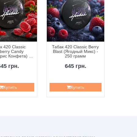
к 420 Classic
Табак 420 Classic Berry
Табак 42
berry Candy
Blast (Ягодный Микс) -
Curr
рис Конфета) -
250 грамм
Смородин
50 грамм
645 грн.
645 грн.
6
Купить
Купить