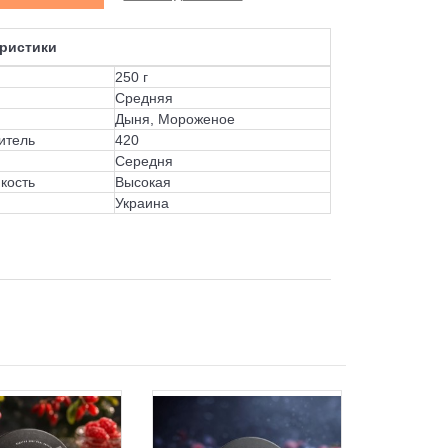
ристики
250 г
Средняя
Дыня, Мороженое
итель
420
Середня
кость
Высокая
Украина