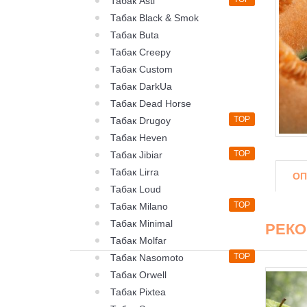
Табак Asti
Табак Black & Smok
Табак Buta
Табак Creepy
Табак Custom
Табак DarkUa
Табак Dead Horse
TOP
Табак Drugoy
Табак Heven
TOP
Табак Jibiar
Табак Lirra
ОП
Табак Loud
TOP
Табак Milano
Табак Minimal
РЕК
Табак Molfar
TOP
Табак Nasomoto
Табак Orwell
Табак Pixtea