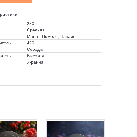
ристики
250 г
Средняя
Манго, Помело, Папайя
итель
420
Середня
кость
Высокая
Украина