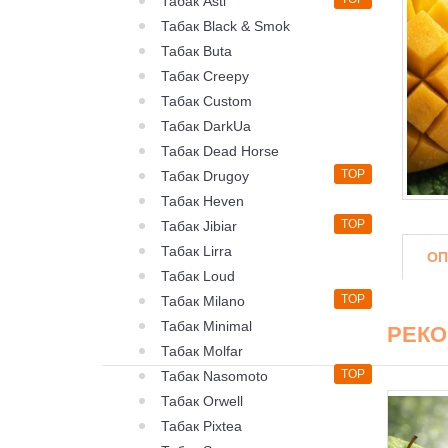
Табак Asti
Табак Black & Smok
Табак Buta
Табак Creepy
Табак Custom
Табак DarkUa
Табак Dead Horse
TOP
Табак Drugoy
Табак Heven
TOP
Табак Jibiar
Табак Lirra
ОП
Табак Loud
TOP
Табак Milano
Табак Minimal
РЕК
Табак Molfar
TOP
Табак Nasomoto
Табак Orwell
Табак Pixtea