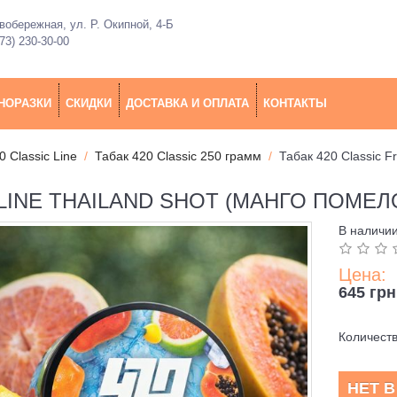
обережная, ул. Р. Окипной, 4-Б
73) 230-30-00
НОРАЗКИ
СКИДКИ
ДОСТАВКА И ОПЛАТА
КОНТАКТЫ
0 Classic Line
Табак 420 Classic 250 грамм
Табак 420 Classic F
 LINE THAILAND SHOT (МАНГО ПОМЕЛО
В наличи
Цена:
645 грн
Количест
НЕТ 