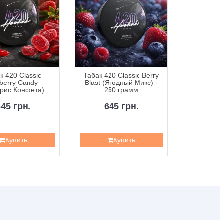
к 420 Classic
Табак 420 Classic Berry
Табак 42
berry Candy
Blast (Ягодный Микс) -
Curr
рис Конфета) -
250 грамм
Смородин
50 грамм
645 грн.
645 грн.
6
Купить
Купить