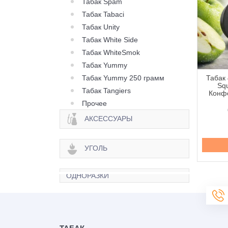
Табак Spam
Табак Tabaci
Табак Unity
Табак White Side
Табак WhiteSmok
Табак Yummy
Табак Yummy 250 грамм
 420 Classic Frost
Табак 420 Classic Frost
Табак 
Berry Citrus (Ягода
Line Berry Zen (Ягода
Squ
Табак Tangiers
рус) - 250 грамм
Зен) - 250 грамм
Конфе
Прочее
645 грн.
645 грн.
АКСЕССУАРЫ
Купить
Купить
УГОЛЬ
ОДНОРАЗКИ