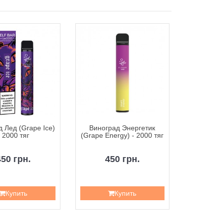
 Лед (Grape Ice)
Виноград Энергетик
Киви М
- 2000 тяг
(Grape Energy) - 2000 тяг
(Kiwi Pass
- 
450 грн.
450 грн.
4
Купить
Купить