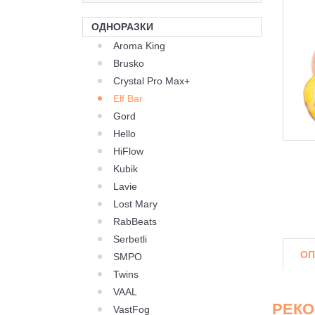
ОДНОРАЗКИ
Aroma King
Brusko
Crystal Pro Max+
Elf Bar
Gord
Hello
HiFlow
Kubik
Lavie
Lost Mary
RabBeats
Serbetli
ОП
SMPO
Twins
VAAL
РЕК
VastFog